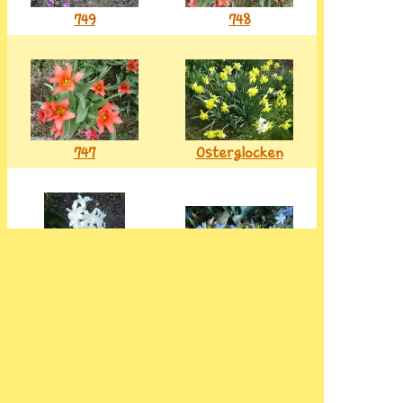
749
748
747
Osterglocken
Immergrün
Weiße Hyazinthe