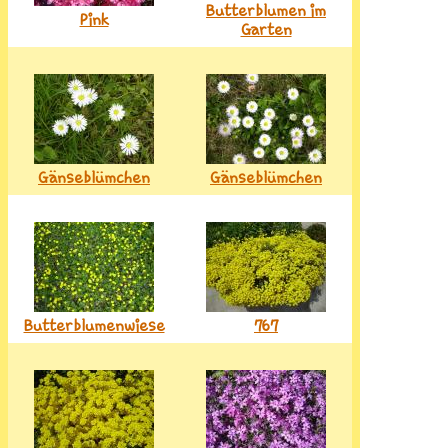
Butterblumen im
Pink
Garten
Gänseblümchen
Gänseblümchen
Butterblumenwiese
767