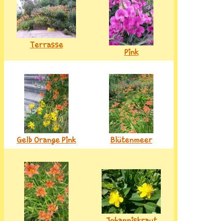
Terrasse
Pink
Gelb Orange Pink
Blütenmeer
Johanniskraut