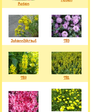
Rosen
Johanniskraut
783
782
781