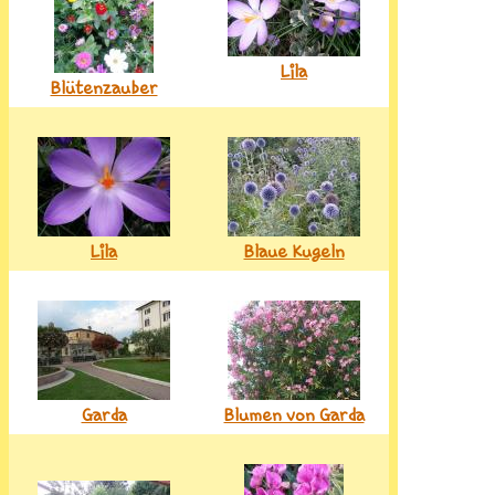
Lila
Blütenzauber
Lila
Blaue Kugeln
Garda
Blumen von Garda