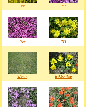
766
765
764
763
Wiese
6 Richtige