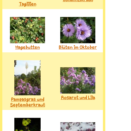
Taglilien
Hagebutten
Blüten im Oktober
Rosarot und Lila
Pampasgras und
Septemberkraut