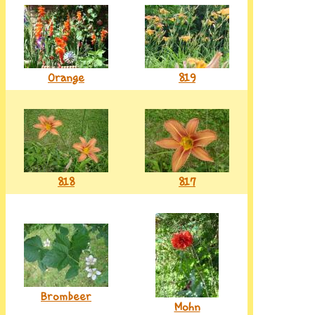
Orange
819
818
817
Brombeer
Mohn