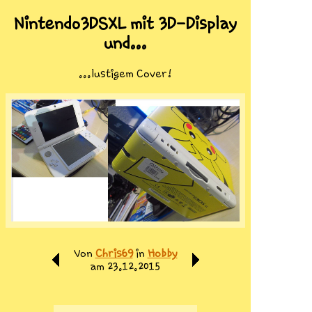
Nintendo3DSXL mit 3D-Display
und...
...lustigem Cover!
Von
Chris69
in
Hobby
am 23.12.2015