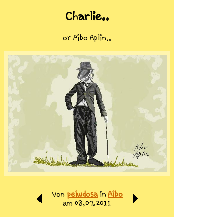
Charlie..
or Aibo Aplin..
Von
peiwdosa
in
Aibo
am 08.07.2011