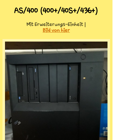
AS/400 (400+/40S+/436+)
Mit Erweiterungs-Einheit |
Bild von hier