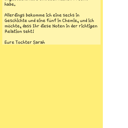
habe.
Allerdings bekomme ich eine sechs in
Geschichte und eine fünf in Chemie, und ich
möchte, dass Ihr diese Noten in der richtigen
Relation seht!
Eure Tochter Sarah
Von
Pikachu
in
Humor
am 05.02.2012
Portal
|
Galerie
Aktuelles
|
Chat
|
Postfach
Beantworten
|
Anmelden
Mitglied
Antwort
Franzi
schöner Brief.