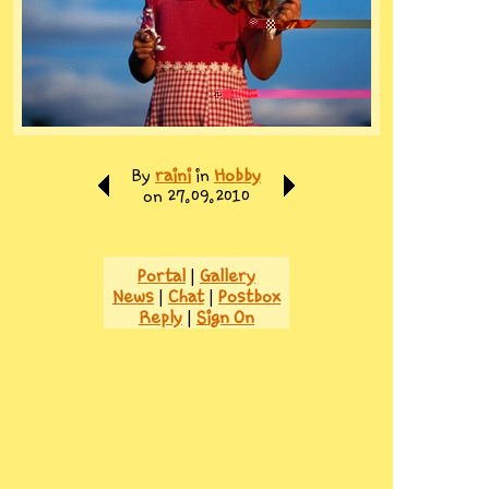
By
raini
in
Hobby
on 27.09.2010
Portal
|
Gallery
News
|
Chat
|
Postbox
Reply
|
Sign On
Member
Reply
Pikachu
na also. klappt doch.