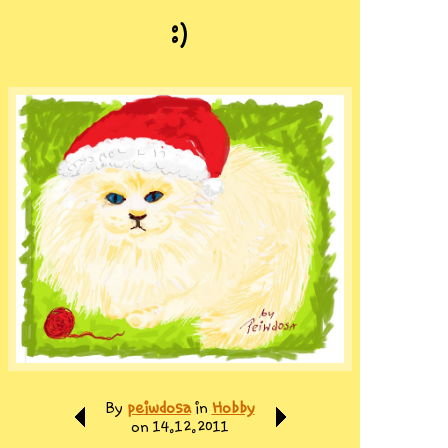
:)
By
peiwdosa
in
Hobby
on 14.12.2011