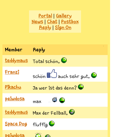
Portal
|
Gallery
News
|
Chat
|
Postbox
Reply
|
Sign On
Member
Reply
teddymaus
Total schön.
Franzi
schön
auch sehr gut.
Pikachu
Ja wer ist das denn?
peiwdosa
max
teddymaus
Max der Fellball.
Space Dog
fluffig
peiwdosa