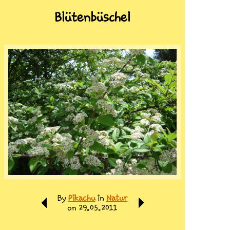
Blütenbüschel
By
Pikachu
in
Natur
on 29.05.2011