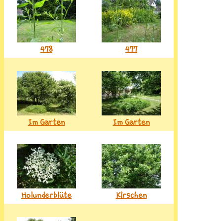
478
477
Im Garten
Im Garten
Holunderblüte
Kirschen