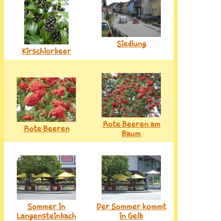
Siedlung
Kirschlorbeer
Rote Beeren am
Rote Beeren
Baum
Sommer in
Der Sommer kommt
Langensteinbach
in Gelb