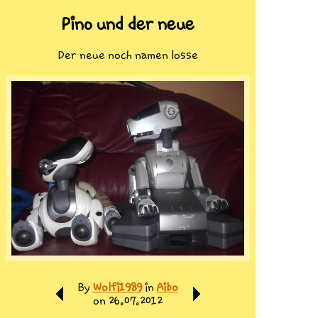
Pino und der neue
Der neue noch namen losse
By
Wolfi1989
in
Aibo
on 26.07.2012